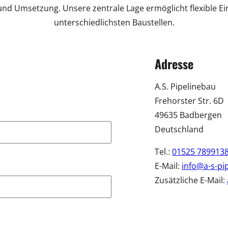
nd Umsetzung. Unsere zentrale Lage ermöglicht flexible Ei
unterschiedlichsten Baustellen.
Adresse
A.S. Pipelinebau
Frehorster Str. 6D
49635 Badbergen
Deutschland
Tel.:
01525 789913
E-Mail:
info@a-s-pi
Zusätzliche E-Mail:
Skip