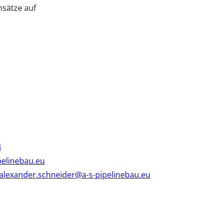
nsätze auf
8
pelinebau.eu
alexander.schneider@a-s-pipelinebau.eu